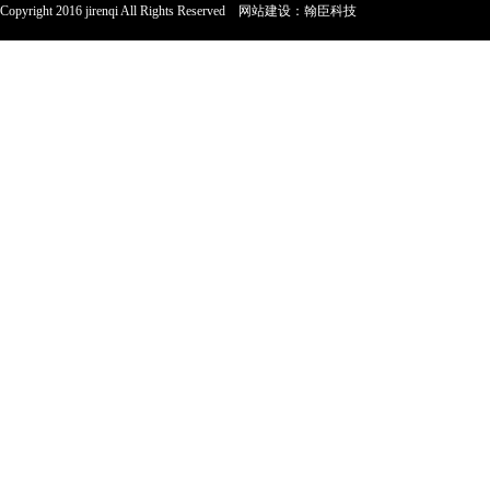
Copyright 2016 jirenqi All Rights Reserved
网站建设
：
翰臣科技