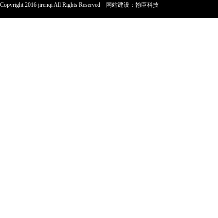
Copyright 2016 jirenqi All Rights Reserved
网站建设
：
翰臣科技